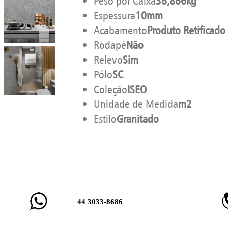
Peso por Caixa
36,866kg
Espessura
10mm
Acabamento
Produto Retificado
Rodapé
Não
Relevo
Sim
Pólo
SC
Coleção
ISEO
Unidade de Medida
m2
Estilo
Granitado
44 3033-8686