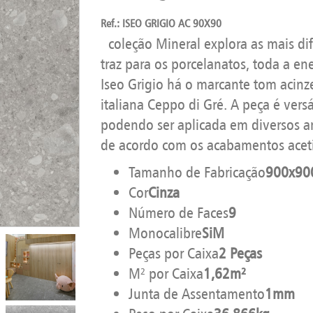
Ref.: ISEO GRIGIO AC 90X90
coleção Mineral explora as mais dif
traz para os porcelanatos, toda a en
Iseo Grigio há o marcante tom acinz
italiana Ceppo di Gré. A peça é versá
podendo ser aplicada em diversos am
de acordo com os acabamentos aceti
Tamanho de Fabricação
900x9
Cor
Cinza
Número de Faces
9
Monocalibre
SiM
Peças por Caixa
2 Peças
M² por Caixa
1,62m²
Junta de Assentamento
1mm